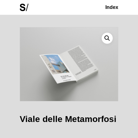
Skip
Index
to
Close
main
Menu
content
Viale delle Metamorfosi