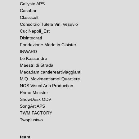
Callysto APS
Casabar
Classicult
Consorzio Tutela Vini Vesuvio
CuciNapoli_Est
Disintegrati
Fondazione Made in Cloister
INWARD
Le Kassandre
Maestri di Strada
Macadam.cantiereartiviaggianti
MiQ_MovimentiamoIlQuartiere
NOS Visual Arts Production
Prime Minister
ShowDesk ODV
SongArt APS
TWM FACTORY
Twoplustwo
team