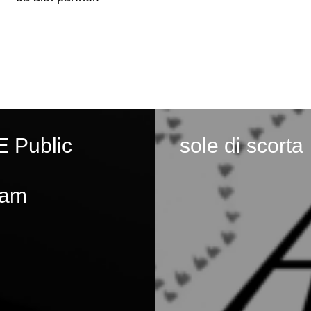
 Public
sole di scorta
ram