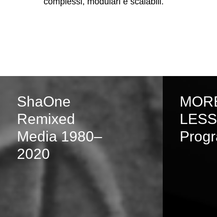
complessi, modulari e scalabili.
ShaOne
MORE
Remixed
LESS
Media 1980–
Prog
2020